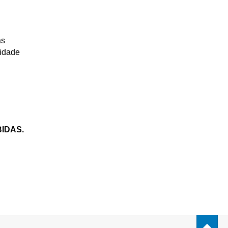
as
ridade
IDAS.